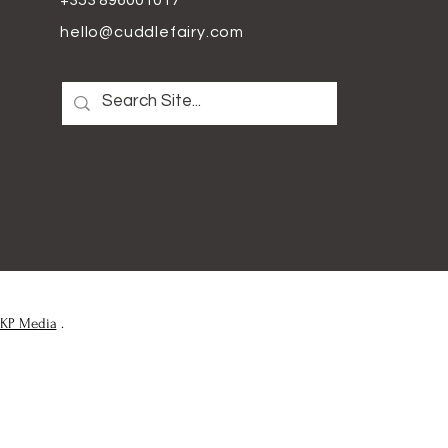
+353 896001017
hello@cuddlefairy.com
KP Media
.