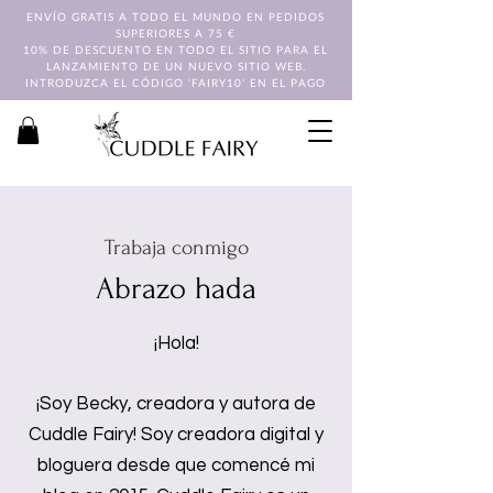
ENVÍO GRATIS A TODO EL MUNDO EN PEDIDOS
SUPERIORES A 75 €
10% DE DESCUENTO EN TODO EL SITIO PARA EL
LANZAMIENTO DE UN NUEVO SITIO WEB.
INTRODUZCA EL CÓDIGO 'FAIRY10' EN EL PAGO
Trabaja conmigo
Abrazo hada
¡Hola!
¡Soy Becky, creadora y autora de
Cuddle Fairy! Soy creadora digital y
bloguera desde que comencé mi