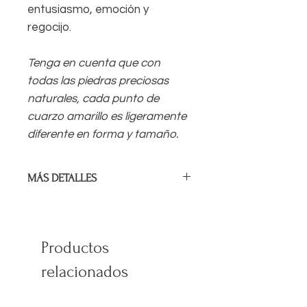
entusiasmo, emoción y
regocijo.
Tenga en cuenta que con
todas las piedras preciosas
naturales, cada punto de
cuarzo amarillo es ligeramente
diferente en forma y tamaño.
MÁS DETALLES
Longitud media: 24-26 cm / 9,5 "- 10"
El captador de luz está hecho con
Productos
alambre de abalorios de 49 hilos de
primera calidad, con piedras
relacionados
preciosas, abalorios de vidrio y está
acabado con cuentas de plata
esterlina, lo que lo convierte en un