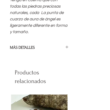
todas las piedras preciosas
naturales, cada
La punta de
cuarzo de aura de ángel es
ligeramente diferente en forma
y tamaño.
MÁS DETALLES
Longitud media del punto del aura
de ángel:
28 mm / 1,25 "
Productos
Longitud media de la gota de cristal:
76 mm / 3 "
relacionados
Hecho con alambre de abalorios
premium de 49 hebras, lo que lo
convierte en un llavero de calidad
para joyería.