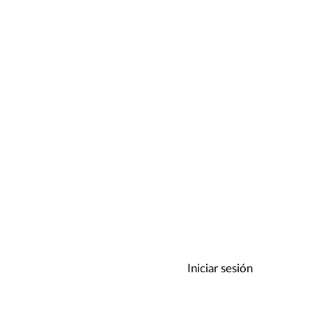
, then measure the length
th a standard measuring tape or
Iniciar sesión