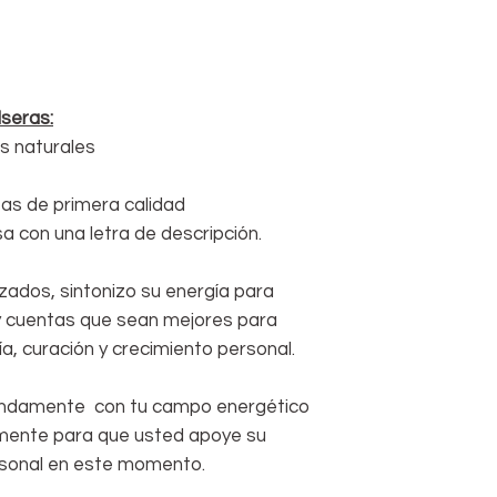
wrist and mark it
between marks wi
ruler.
seras:
s naturales
as de primera calidad
a con una letra de descripción.
zados, sintonizo su energía para
 y cuentas que sean mejores para
a, curación y crecimiento personal.
undamente con tu campo energético
mente para que usted apoye su
ersonal en este momento.