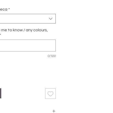
ñeca
*
e me to know / any colours,
*
0/500