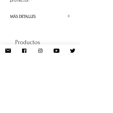
protector.
MÁS DETALLES
Largo del collar:
17 ¾ ”/ 45cm
Fabricado con alambre de abalorios
Productos
de 49 hebras de primera calidad.
relacionados
Cerrado con broche de plata de ley
y cuentas de plata de ley.
Viene en una bolsa de algodón y
envuelto con amor.